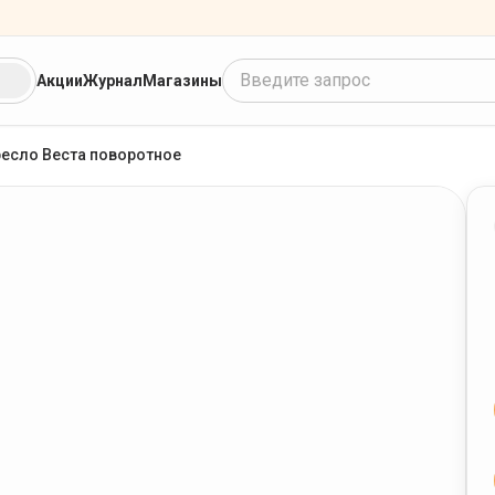
Введите запрос
Акции
Журнал
Магазины
есло Веста поворотное