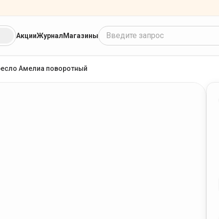
Введите запрос
Акции
Журнал
Магазины
есло Амелиа поворотный