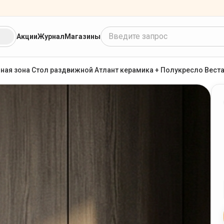
Введите запрос
Акции
Журнал
Магазины
ная зона Стол раздвижной Атлант керамика + Полукресло Вест