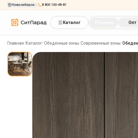
Новосибирск
8 800 100-48-81
Каталог
Розница
Опт
Главная
/
Каталог
/
Обеденные зоны
/
Современные зоны
/
Обеден