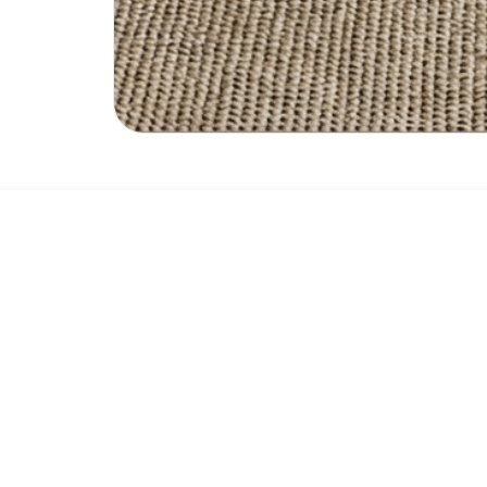
Описание
Создайте атмосферу северного уюта и безупречного с
комплект, выполненный в лучших традициях скандина
столовой.
Сердце набора — прямоугольный раздвижной стол «М
адаптируется под ваши задачи: будь то камерный сем
просторный в праздники, стол «Мираж» объединяет фу
В комплект входят четыре элегантных стула «Дарлинг