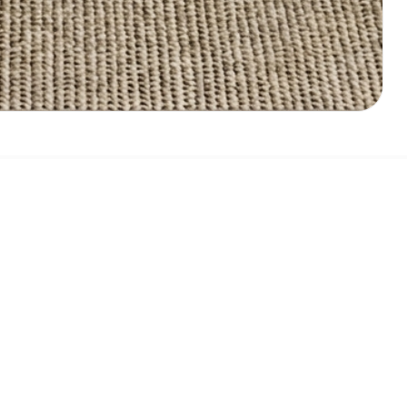
тиля в вашем доме с обеденной зоной «Мираж + Дарлинг».
вского дизайна, станет гармоничным центром вашей кухн
ираж». Благодаря надежному механизму трансформации, о
ейный завтрак или пышный прием гостей. Компактный в бу
нкциональность и эстетику.
» на прочном металлокаркасе. Их эргономичная форма и