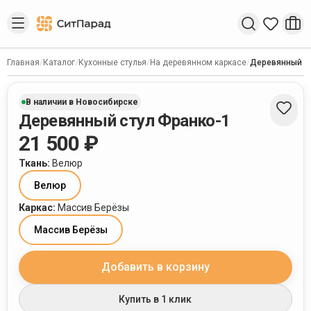
Введите запрос
Главная
/
Каталог
/
Кухонные стулья
/
На деревянном каркасе
/
Деревянный с
В наличии в Новосибирске
Деревянный стул Франко-1
21 500 ₽
Ткань
:
Велюр
Велюр
Каркас
:
Массив Берёзы
Массив Берёзы
Добавить в корзину
Купить в 1 клик