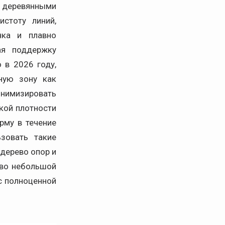
с деревянными
стоту линий,
нка и плавно
ая поддержку
 в 2026 году,
ную зону как
инимизировать
кой плотности
рму в течение
зовать такие
 дерево опор и
тво небольшой
с полноценной