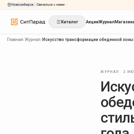
Новосибирск
Связаться с нами
Каталог
Акции
Журнал
Магазин
Главная
/
Журнал
/
Искусство трансформации обеденной зоны:
ЖУРНАЛ ·
2 ИЮ
Иску
обед
стил
года