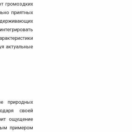
от громоздких
льно приятных
ддерживающих
интегрировать
арактеристики
уя актуальные
ие природных
одаря своей
арит ощущение
нным примером