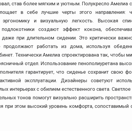
вал, став более мягким и уютным. Полукресло Амелиа 
лощает в себе лучшие черты этого направления: чи
 эргономику и визуальную легкость. Высокая спи
 подлокотники создают эффект кокона, обеспечив
 даже при длительном сидении. Это критически важно
е продолжают работать из дома, используя обеден
бинет. Технически Амелиа спроектирована так, чтобы м
поясничный отдел. Использование пенополиуретана высо
аполнителя гарантирует, что сиденье сохранит свою фо
активной эксплуатации. Дизайнеры советуют исполь
лых интерьерах с обилием естественного света. Светлое
тельных тонов помогут визуально расширить пространс
няя при этом высокий уровень комфорта, сопоставимый 