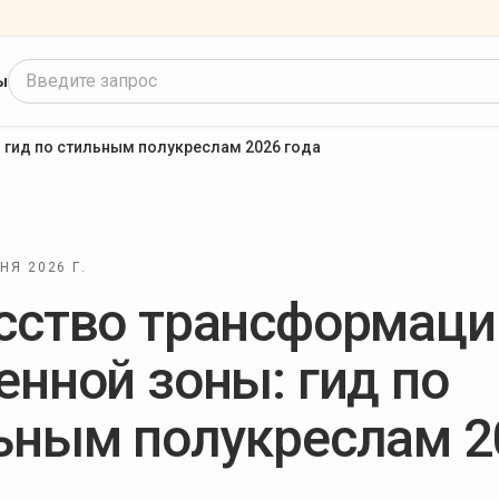
Введите запрос
ы
 гид по стильным полукреслам 2026 года
НЯ 2026 Г.
сство трансформаци
енной зоны: гид по
ьным полукреслам 2