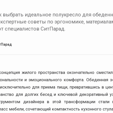
ак выбрать идеальное полукресло для обеден
 Экспертные советы по эргономике, материала
от специалистов СитПарад.
тПарад
концепция жилого пространства окончательно сместил
ональности и эмоционального комфорта. Обеденная з
исключительно для приема пищи, превратившись в це
ранство для долгих бесед и ключевой декоративный уз
трументом дизайнера в этой трансформации стали 
ласс мебели, сочетающий компактность кухонного стула