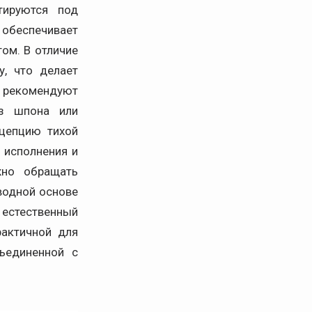
тируются под
 обеспечивает
ом. В отличие
у, что делает
 рекомендуют
з шпона или
цепцию тихой
 исполнения и
жно обращать
водной основе
естественный
рактичной для
ъединенной с