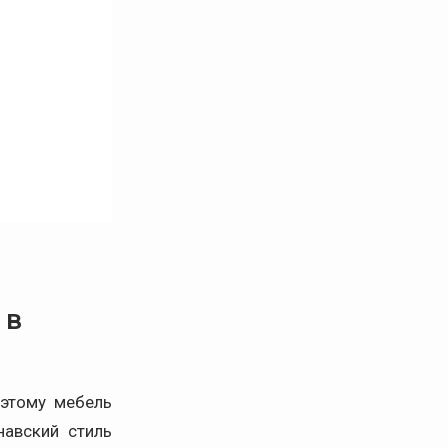
 в
оэтому мебель
навский стиль