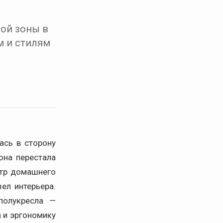
ной зоны в
м и стилям
ась в сторону
она перестала
нтр домашнего
ел интерьера.
полукресла —
 и эргономику