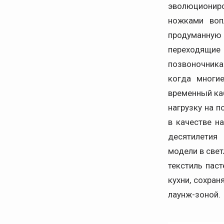
эволюциониро
ножками воп
продуманную
переходящие
позвоночника
когда многи
временный ка
нагрузку на 
в качестве н
десятилетия 
модели в свет
текстиль пас
кухни, сохра
лаунж-зоной.