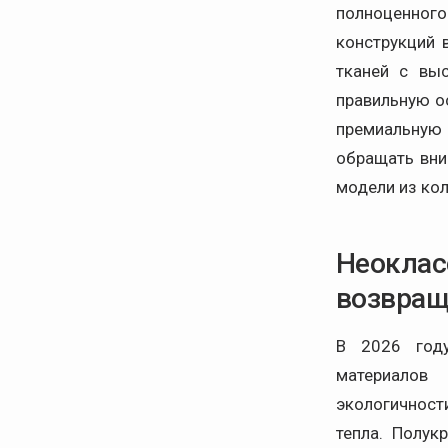
полноценного
конструкций 
тканей с вы
правильную ос
премиальную 
обращать вни
модели из ко
Неоклас
возвращ
В 2026 году
материалов
экологичност
тепла. Полук