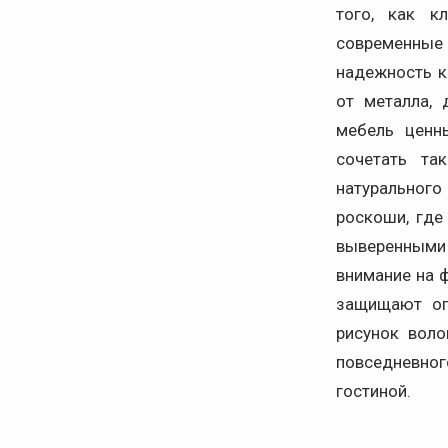
того, как к
современные 
надежность к
от металла, 
мебель ценн
сочетать та
натурального
роскоши, где
выверенными
внимание на 
защищают оп
рисунок воло
повседневног
гостиной.