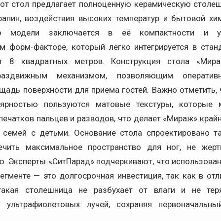
тот стол предлагает полноценную керамическую столеш
рапин, воздействия высоких температур и бытовой хи
во модели заключается в её компактности и ун
м форм-факторе, который легко интегрируется в стан
 8 квадратных метров. Конструкция стола «Мир
аздвижным механизмом, позволяющим оперативн
щадь поверхности для приема гостей. Важно отметить, 
лярностью пользуются матовые текстуры, которые 
печатков пальцев и разводов, что делает «Мираж» край
семей с детьми. Основание стола спроектировано т
ечить максимальное пространство для ног, не жерт
ю. Эксперты «СитПарад» подчеркивают, что использован
гменте — это долгосрочная инвестиция, так как в от
такая столешница не разбухает от влаги и не тер
м ультрафиолетовых лучей, сохраняя первоначальны