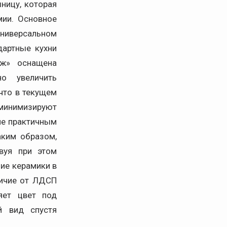
ницу, которая
мии. Основное
иверсальном
дартные кухни
аж» оснащена
о увеличить
что в текущем
минимизируют
не практичным
аким образом,
вуя при этом
ие керамики в
личие от ЛДСП
яет цвет под
й вид спустя