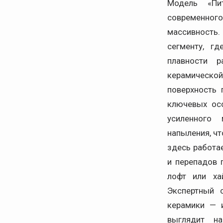
Модель «Пи
современного 
массивность
сегменту, г
плавности р
керамическо
поверхность 
ключевых осо
усиленного 
напыления, ч
здесь работа
и перепадов 
лофт или ха
Экспертный с
керамики — и
выглядит на