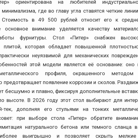
тер» ориентирована на любителей индустриальн
минимализма, где во главу угла ставятся четкие линии
. Стоимость в 49 500 рублей относит его к средн
де основное внимание уделяется качеству материал
аботы фурнитуры. Стол «Питер» снабжен высоко
й плитой, которая обладает повышенной плотностью
практически неуязвимой для механических поврежде
бенностей этой модели является её основание: оно
металлического профиля, окрашенного методом 
то предотвращает появление коррозии и сколов. Раздви
ет бесшумно и плавно, фиксируя дополнительные вставк
по высоте. В 2026 году этот стол выбирают для интер
й-тек, дополняя его стульями на тонких металличе
овет: при выборе стола «Питер» обратите внимание
митация натурального бетона или темного сланца в
иболее выигрышно и позволяет скрыть мелкие з