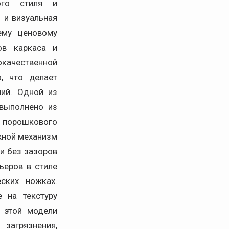
ого стиля и
 и визуальная
ему ценовому
ов каркаса и
качественной
, что делает
ний. Одной из
 выполнено из
порошкового
жной механизм
и без зазоров
ьеров в стиле
ских ножках.
 на текстуру
 этой модели
агрязнения,