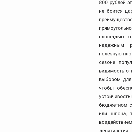
800 рублей э
не боится ца
преимущест
прямоугольно
площадью от
надежным р
полезную пло
сезоне попу
видимость от
выбором для 
чтобы обесп
устойчивость
бюджетном се
или шпона, 
воздействие
десятилетия.