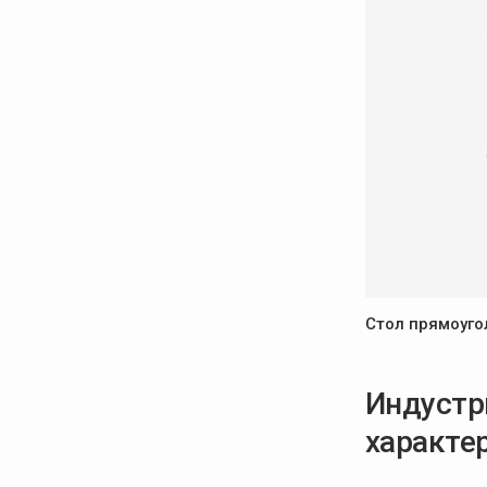
Стол прямоуг
Индустр
характе